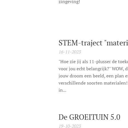
zingeving!
STEM-traject "mater
16-11-2023
"Hoe zie jij als 11-plusser de to
voor jou echt belangrijk?" WOW, da
jouw droom een beeld, een plan e
verschillende soorten materialen!
in...
De GROEITUIN 5.0
19-10-2023