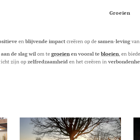
Groeien
ositieve
en
blijvende
creëren
op de
samen-leving
van
impact
 aan de slag wil
om te
groeien
en vooral te
bloeien
, en bied
richt zijn op
zelfredzaamheid
en het creëren in
verbondenhe