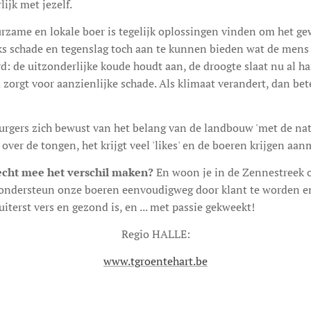
ijk met jezelf.
urzame en lokale boer is tegelijk oplossingen vinden om het ge
s schade en tegenslag toch aan te kunnen bieden wat de mens n
ard: de uitzonderlijke koude houdt aan, de droogte slaat nu al ha
orgt voor aanzienlijke schade. Als klimaat verandert, dan bet
rgers zich bewust van het belang van de landbouw 'met de nat
 over de tongen, het krijgt veel 'likes' en de boeren krijgen aa
 echt mee het verschil maken?
En woon je in de Zennestreek o
 ondersteun onze boeren eenvoudigweg door klant te worden en 
uiterst vers en gezond is, en ... met passie gekweekt!
Regio HALLE:
www.tgroentehart.be