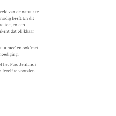
weld van de natuur te
odig heeft. En dit
rd toe, en een
ekent dat blijkbaar
uur mee' en ook 'met
nmoediging.
f het Pajottenland?
jezelf te voorzien