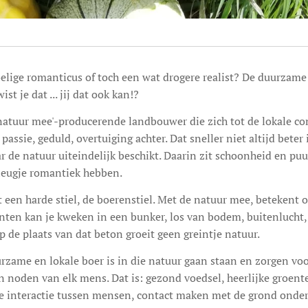
elige romanticus of toch een wat drogere realist? De duurzame
st je dat ... jij dat ook kan!?
atuur mee'-producerende landbouwer die zich tot de lokale con
 passie, geduld, overtuiging achter. Dat sneller niet altijd beter 
r de natuur uiteindelijk beschikt. Daarin zit schoonheid en p
vleugje romantiek hebben.
ft een harde stiel, de boerenstiel. Met de natuur mee, betekent 
ten kan je kweken in een bunker, los van bodem, buitenlucht, 
p de plaats van dat beton groeit geen greintje natuur.
urzame en lokale boer is in die natuur gaan staan en zorgen voo
n noden van elk mens. Dat is: gezond voedsel, heerlijke groente
e interactie tussen mensen, contact maken met de grond onder j