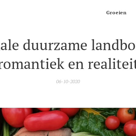
Groeien
ale duurzame landb
romantiek en realitei
06-10-2020